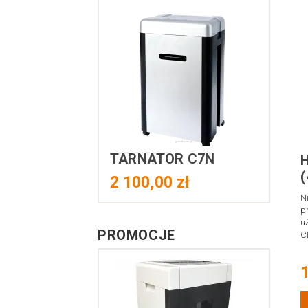
TARNATOR C7N
2 100,00 zł
N
p
u
PROMOCJE
C
1