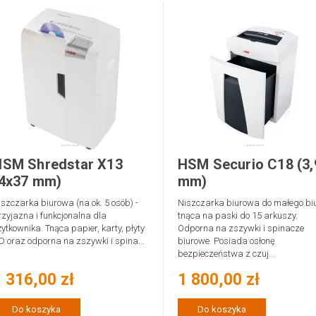
HSM Shredstar X13
HSM Securio C18 (3,
(4x37 mm)
mm)
iszczarka biurowa (na ok. 5 osób) -
Niszczarka biurowa do małego bi
rzyjazna i funkcjonalna dla
tnąca na paski do 15 arkuszy.
żytkownika. Tnąca papier, karty, płyty
Odporna na zszywki i spinacze
D oraz odporna na zszywki i spina...
biurowe. Posiada osłonę
bezpieczeństwa z czuj...
 316,00 zł
1 800,00 zł
Do koszyka
Do koszyka