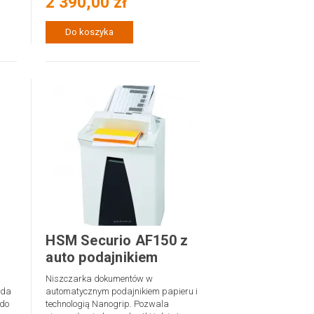
2 390,00 zł
Do koszyka
HSM Securio AF150 z
auto podajnikiem
Niszczarka dokumentów w
ada
automatycznym podajnikiem papieru i
 do
technologią Nanogrip. Pozwala