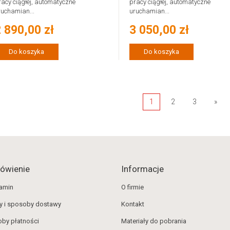
racy ciągłej, automatyczne
pracy ciągłej, automatyczne
ruchamian...
uruchamian...
 890,00 zł
3 050,00 zł
Do koszyka
Do koszyka
1
2
3
»
ówienie
Informacje
amin
O firmie
y i sposoby dostawy
Kontakt
by płatności
Materiały do pobrania