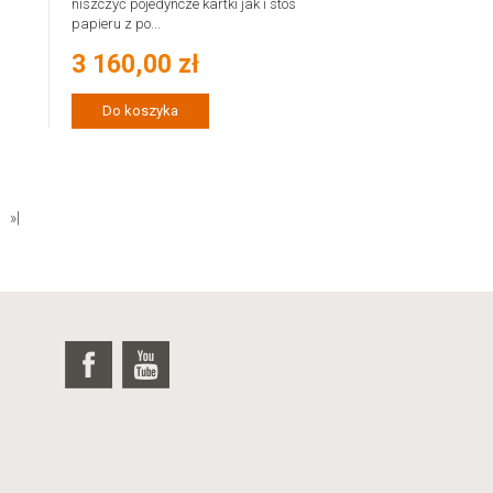
niszczyć pojedyncze kartki jak i stos
papieru z po...
3 160,00 zł
Do koszyka
»|