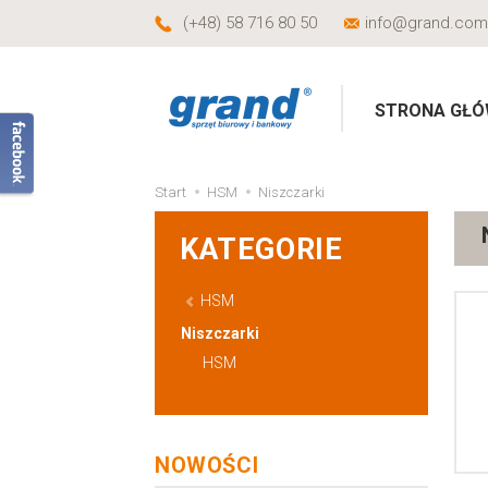
(+48) 58 716 80 50
info@grand.com
STRONA GŁ
Start
HSM
Niszczarki
KATEGORIE
HSM
Niszczarki
HSM
NOWOŚCI