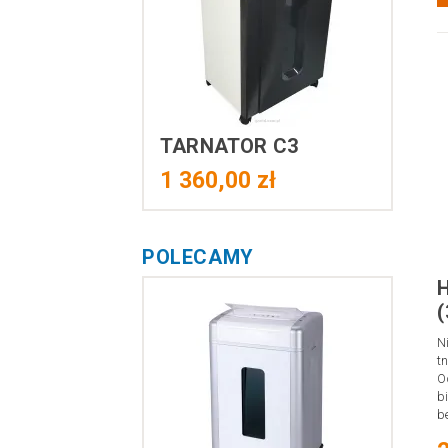
TARNATOR C3
1 360,00 zł
POLECAMY
(
N
t
O
b
b