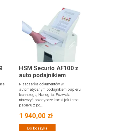
9
HSM Securio AF100 z
auto podajnikiem
ura
Niszczarka dokumentów w
automatycznym podajnikiem papieru i
technologią Nanogrip. Pozwala
niszczyć pojedyncze kartki jak i stos
papieru z po...
1 940,00 zł
Do koszyka