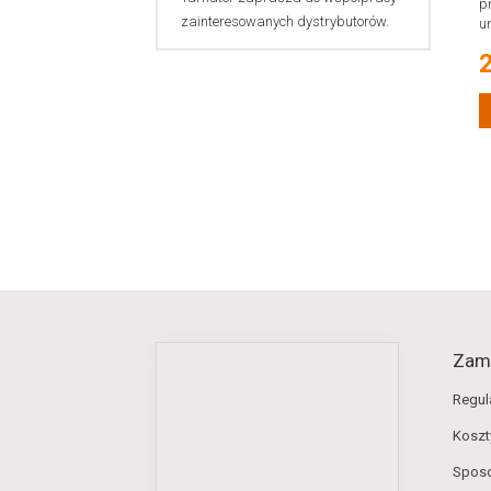
p
zainteresowanych dystrybutorów.
u
2
Zam
Regul
Koszt
Sposo