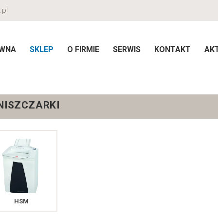
.pl
ÓWNA
SKLEP
O FIRMIE
SERWIS
KONTAKT
AK
NISZCZARKI
HSM