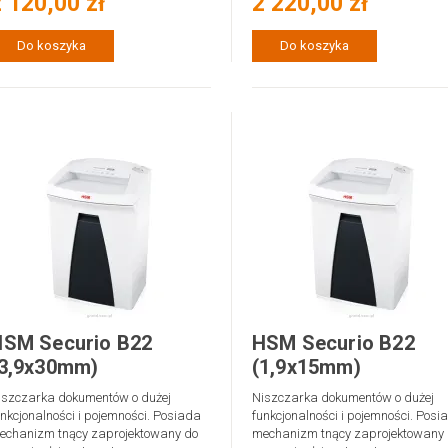
 120,00 zł
2 220,00 zł
Do koszyka
Do koszyka
HSM Securio B22
HSM Securio B22
(3,9x30mm)
(1,9x15mm)
iszczarka dokumentów o dużej
Niszczarka dokumentów o dużej
unkcjonalności i pojemności. Posiada
funkcjonalności i pojemności. Posi
echanizm tnący zaprojektowany do
mechanizm tnący zaprojektowany