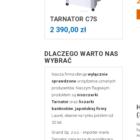
2
TARNATOR C7S
2 390,00 zł
DLACZEGO WARTO NAS
WYBRAĆ
Nasza firma oferuje
wyłącznie
sprawdzone
urządzenia uznanych
producentów. Naszym flagowym
produktem są
niszczarki
Tarnator
oraz
liczarki
banknotów
,
japońskiej firmy
Laurel, obecne na rynku polskim od
20 lat.
N
f
Grand Sp. z o.o. - importer marki
m
Tarnator zaprasza do współpracy